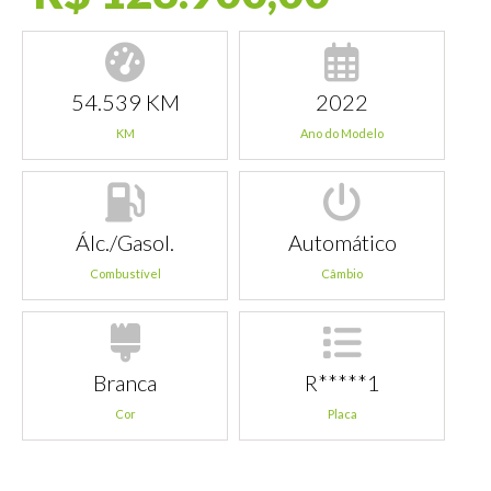
54.539 KM
2022
KM
Ano do Modelo
Álc./Gasol.
Automático
Combustível
Câmbio
Branca
R*****1
Cor
Placa